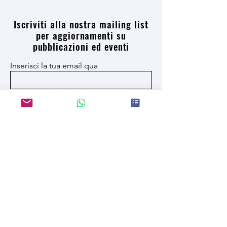
Iscriviti alla nostra mailing list
per aggiornamenti su
pubblicazioni ed eventi
Inserisci la tua email qua
Aderire
Ho letto e accetto l'informativa sulla privacy
JRU New York 614 8th Avenue -
JRU San Diego 5500 Campanile Dr
US
info@jru.university
© 2023 di Jhonson Robert
University