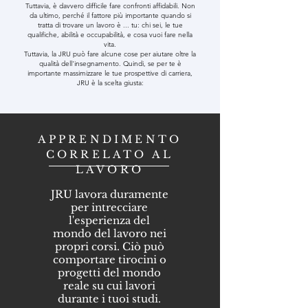
Tuttavia, è davvero difficile fare confronti affidabili. Non
da ultimo, perché il fattore più importante quando si
tratta di trovare un lavoro è ... tu: chi sei, le tue
qualifiche, abilità e occupabilità, e cosa vuoi fare nella
vita.
Tuttavia, la JRU può fare alcune cose per aiutare oltre la
qualità dell'insegnamento. Quindi, se per te è
importante massimizzare le tue prospettive di carriera,
JRU è la scelta giusta:
APPRENDIMENTO
CORRELATO AL
LAVORO
JRU lavora duramente
per intrecciare
l'esperienza del
mondo del lavoro nei
propri corsi. Ciò può
comportare tirocini o
progetti del mondo
reale su cui lavori
durante i tuoi studi.