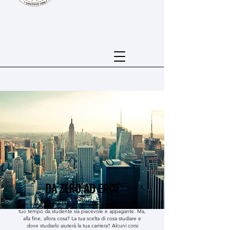
DA ZERO AD EROE
Se scegli l'università giusta per te, è probabile che il
tuo tempo da studente sia piacevole e appagante. Ma,
alla fine, allora cosa? La tua scelta di cosa studiare e
dove studiarlo aiuterà la tua carriera? Alcuni corsi