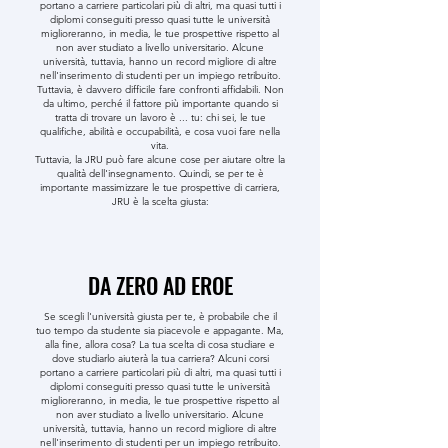
portano a carriere particolari più di altri, ma quasi tutti i
diplomi conseguiti presso quasi tutte le università
miglioreranno, in media, le tue prospettive rispetto al
non aver studiato a livello universitario. Alcune
università, tuttavia, hanno un record migliore di altre
nell'inserimento di studenti per un impiego retribuito.
Tuttavia, è davvero difficile fare confronti affidabili. Non
da ultimo, perché il fattore più importante quando si
tratta di trovare un lavoro è ... tu: chi sei, le tue
qualifiche, abilità e occupabilità, e cosa vuoi fare nella
vita.
Tuttavia, la JRU può fare alcune cose per aiutare oltre la
qualità dell'insegnamento. Quindi, se per te è
importante massimizzare le tue prospettive di carriera,
JRU è la scelta giusta:
DA ZERO AD EROE
Se scegli l'università giusta per te, è probabile che il
tuo tempo da studente sia piacevole e appagante. Ma,
alla fine, allora cosa? La tua scelta di cosa studiare e
dove studiarlo aiuterà la tua carriera? Alcuni corsi
portano a carriere particolari più di altri, ma quasi tutti i
diplomi conseguiti presso quasi tutte le università
miglioreranno, in media, le tue prospettive rispetto al
non aver studiato a livello universitario. Alcune
università, tuttavia, hanno un record migliore di altre
nell'inserimento di studenti per un impiego retribuito.