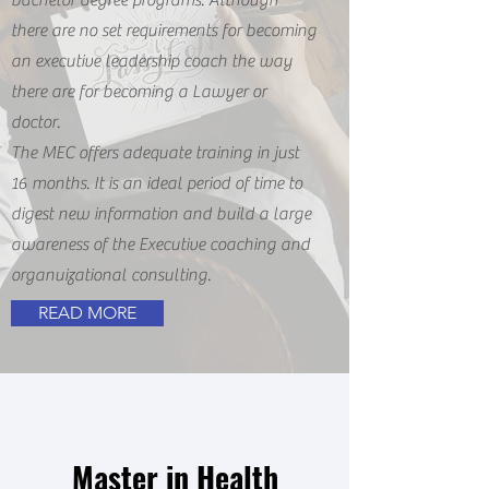
bachelor degree programs. Although
there are no set requirements for becoming
an executive leadership coach the way
there are for becoming a Lawyer or
doctor.
The MEC offers adequate training in just
16 months. It is an ideal period of time to
digest new information and build a large
awareness of the Executive coaching and
organuizational consulting.
READ MORE
Master in Health