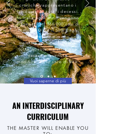
croniche rappresentano i
tre quarti di tutti i decessi.
In Italia ogni anno vengono
diagnosticati 366.000 casi di
tumore. Oltre il 50% degli
italiani vive con almeno una
malattia cronica. L'80% di
tutte queste malattie può
essere prevenuto
modificando lo stile di vita.
Vuoi saperne di più
AN INTERDISCIPLINARY
CURRICULUM
THE MASTER WILL ENABLE YOU