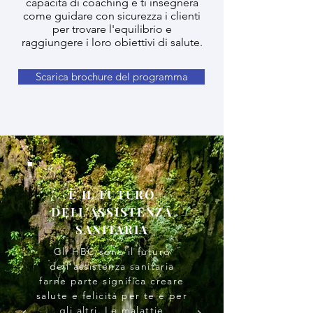
capacità di coaching e ti insegnerà
come guidare con sicurezza i clienti
per trovare l'equilibrio e
raggiungere i loro obiettivi di salute.
Scarica brochure del programma
È IL FUTURO
DELL'ASSISTENZA
SANITARIA
Gli HBC sono il futuro
dell'assistenza sanitaria
farne parte significa creare
salute e felicità per te e per
gli altri. Le malattie