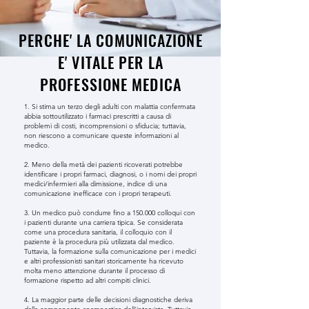
PERCHE' LA COMUNICAZIONE
E' VITALE PER LA
PROFESSIONE MEDICA
1. Si stima un terzo degli adulti con malattia confermata
abbia sottoutilizzato i farmaci prescritti a causa di
problemi di costi, incomprensioni o sfiducia; tuttavia,
non riescono a comunicare queste informazioni al
medico.
2. Meno della metà dei pazienti ricoverati potrebbe
identificare i propri farmaci, diagnosi, o i nomi dei propri
medici/infermieri alla dimissione, indice di una
comunicazione inefficace con i propri terapeuti.
​
3. Un medico può condurre fino a 150.000 colloqui con
i pazienti durante una carriera tipica. Se considerata
come una procedura sanitaria, il colloquio con il
paziente è la procedura più utilizzata dal medico.
Tuttavia, la formazione sulla comunicazione per i medici
e altri professionisti sanitari storicamente ha ricevuto
molta meno attenzione durante il processo di
formazione rispetto ad altri compiti clinici.
4. La maggior parte delle decisioni diagnostiche deriva