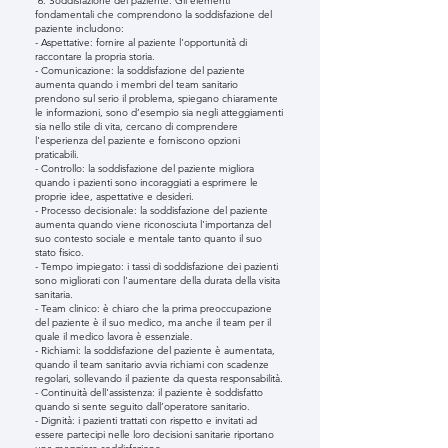
6. Soddisfazione del paziente. Gli elementi
fondamentali che comprendono la soddisfazione del
paziente includono:
- Aspettative: fornire al paziente l'opportunità di
raccontare la propria storia.
- Comunicazione: la soddisfazione del paziente
aumenta quando i membri del team sanitario
prendono sul serio il problema, spiegano chiaramente
le informazioni, sono d’esempio sia negli atteggiamenti
sia nello stile di vita, cercano di comprendere
l'esperienza del paziente e forniscono opzioni
praticabili.
- Controllo: la soddisfazione del paziente migliora
quando i pazienti sono incoraggiati a esprimere le
proprie idee, aspettative e desideri.
- Processo decisionale: la soddisfazione del paziente
aumenta quando viene riconosciuta l'importanza del
suo contesto sociale e mentale tanto quanto il suo
stato fisico.
- Tempo impiegato: i tassi di soddisfazione dei pazienti
sono migliorati con l'aumentare della durata della visita
sanitaria.
- Team clinico: è chiaro che la prima preoccupazione
del paziente è il suo medico, ma anche il team per il
quale il medico lavora è essenziale.
- Richiami: la soddisfazione del paziente è aumentata,
quando il team sanitario avvia richiami con scadenze
regolari, sollevando il paziente da questa responsabilità.
- Continuità dell'assistenza: il paziente è soddisfatto
quando si sente seguito dall’operatore sanitario.
- Dignità: i pazienti trattati con rispetto e invitati ad
essere partecipi nelle loro decisioni sanitarie riportano