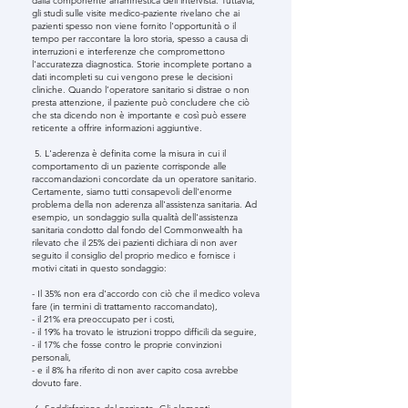
dalla componente anamnestica dell'intervista. Tuttavia,
gli studi sulle visite medico-paziente rivelano che ai
pazienti spesso non viene fornito l'opportunità o il
tempo per raccontare la loro storia, spesso a causa di
interruzioni e interferenze che compromettono
l'accuratezza diagnostica. Storie incomplete portano a
dati incompleti su cui vengono prese le decisioni
cliniche. Quando l’operatore sanitario si distrae o non
presta attenzione, il paziente può concludere che ciò
che sta dicendo non è importante e così può essere
reticente a offrire informazioni aggiuntive.
5. L'aderenza è definita come la misura in cui il
comportamento di un paziente corrisponde alle
raccomandazioni concordate da un operatore sanitario.
Certamente, siamo tutti consapevoli dell'enorme
problema della non aderenza all'assistenza sanitaria. Ad
esempio, un sondaggio sulla qualità dell'assistenza
sanitaria condotto dal fondo del Commonwealth ha
rilevato che il 25% dei pazienti dichiara di non aver
seguito il consiglio del proprio medico e fornisce i
motivi citati in questo sondaggio:
- Il 35% non era d'accordo con ciò che il medico voleva
fare (in termini di trattamento raccomandato),
- il 21% era preoccupato per i costi,
- il 19% ha trovato le istruzioni troppo difficili da seguire,
- il 17% che fosse contro le proprie convinzioni
personali,
- e il 8% ha riferito di non aver capito cosa avrebbe
dovuto fare.