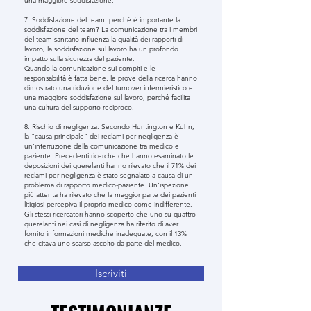
una maggiore soddisfazione.
7. Soddisfazione del team: perché è importante la
soddisfazione del team? La comunicazione tra i membri
del team sanitario influenza la qualità dei rapporti di
lavoro, la soddisfazione sul lavoro ha un profondo
impatto sulla sicurezza del paziente.
Quando la comunicazione sui compiti e le
responsabilità è fatta bene, le prove della ricerca hanno
dimostrato una riduzione del turnover infermieristico e
una maggiore soddisfazione sul lavoro, perché facilita
una cultura del supporto reciproco.
8. Rischio di negligenza. Secondo Huntington e Kuhn,
la "causa principale" dei reclami per negligenza è
un'interruzione della comunicazione tra medico e
paziente. Precedenti ricerche che hanno esaminato le
deposizioni dei querelanti hanno rilevato che il 71% dei
reclami per negligenza è stato segnalato a causa di un
problema di rapporto medico-paziente. Un'ispezione
più attenta ha rilevato che la maggior parte dei pazienti
litigiosi percepiva il proprio medico come indifferente.
Gli stessi ricercatori hanno scoperto che uno su quattro
querelanti nei casi di negligenza ha riferito di aver
fornito informazioni mediche inadeguate, con il 13%
che citava uno scarso ascolto da parte del medico.
Iscriviti