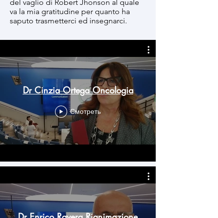
del vaglio di Robert Jhonson al quale
va la mia gratitudine per quanto ha
saputo trasmetterci ed insegnarci.
Dr Cinzia Ortega Oncologia
Смотреть
Dr Enrico Ravera Rianimazione