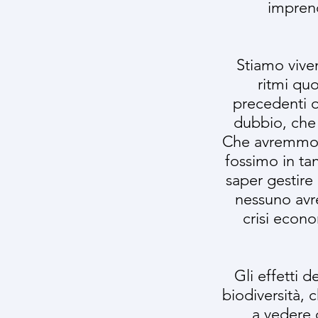
imprendi
Stiamo viven
ritmi quo
precedenti o
dubbio, che 
Che avremmo d
fossimo in ta
saper gestire
nessuno avr
crisi econo
Gli effetti 
biodiversità, 
a vedere q