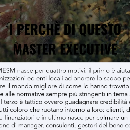
I PERCHÈ DI QUESTO
MASTER EXECUTIVE
MESM nasce per quattro motivi: il primo è aiuta
nizzazioni ed enti locali ad onorare lo scopo pe
are il mondo migliore di come lo hanno trovato
e alle normative sempre più stringenti in tema 
l terzo è tattico ovvero guadagnare credibilità e
utti coloro che ruotano intorno a loro: clienti, 
 finanziatori e in ultimo nasce per colmare un 
one di manager, consulenti, gestori del bene 