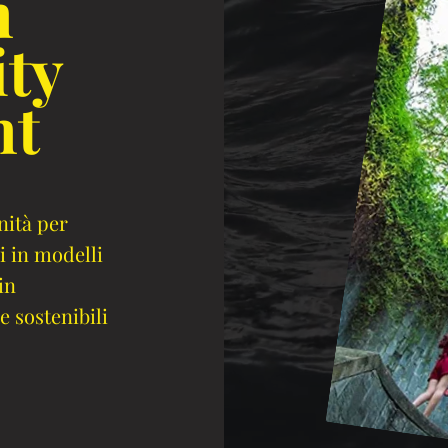
n
ity
nt
ità per
i in modelli
in
e sostenibili