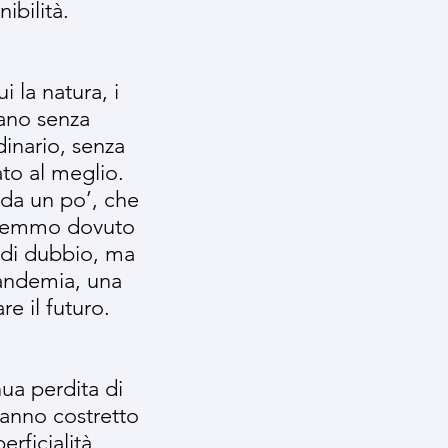
nibilità.
i la natura, i
nano senza
dinario, senza
ato al meglio.
da un po’, che
 avremmo dovuto
 di dubbio, ma
andemia, una
e il futuro.
ua perdita di
hanno costretto
rficialità,