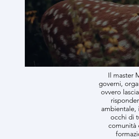
Il master 
governi, orga
ovvero lasci
risponder
ambientale, i
occhi di t
comunità e
formazi