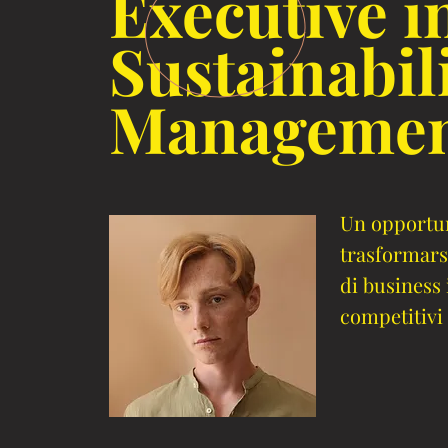
Executive i
Sustainabil
Manageme
Un opportun
trasformars
di business 
competitivi 