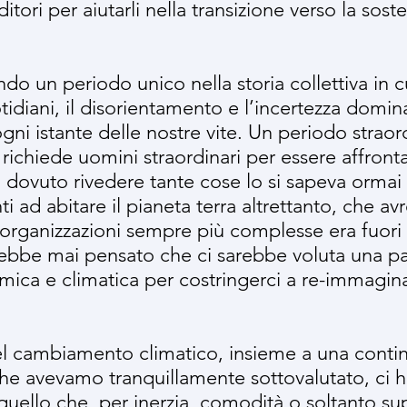
tori per aiutarli nella transizione verso la soste
do un periodo unico nella storia collettiva in cu
tidiani, il disorientamento e l’incertezza domi
gni istante delle nostre vite. Un periodo straor
richiede uomini straordinari per essere affront
ovuto rivedere tante cose lo si sapeva ormai 
nti ad abitare il pianeta terra altrettanto, che
 organizzazioni sempre più complesse era fuori
ebbe mai pensato che ci sarebbe voluta una p
mica e climatica per costringerci a re-immaginar
del cambiamento climatico, insieme a una contin
che avevamo tranquillamente sottovalutato, ci 
uello che, per inerzia, comodità o soltanto supe