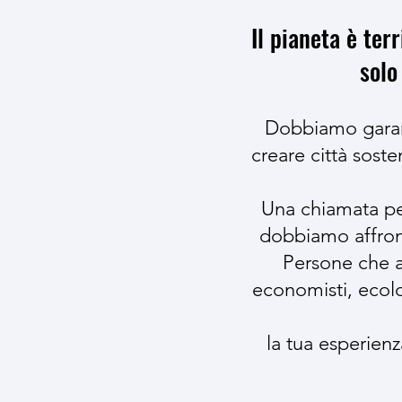
Il pianeta è ter
solo
Dobbiamo garanti
creare città sost
Una chiamata pe
dobbiamo affron
Persone che a
economisti, ecolog
la tua esperienz