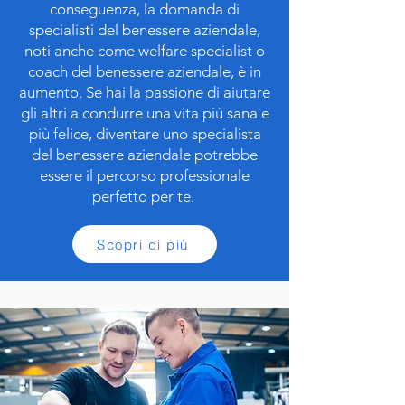
conseguenza, la domanda di
specialisti del benessere aziendale,
noti anche come welfare specialist o
coach del benessere aziendale, è in
aumento. Se hai la passione di aiutare
gli altri a condurre una vita più sana e
più felice, diventare uno specialista
del benessere aziendale potrebbe
essere il percorso professionale
perfetto per te.
Scopri di più