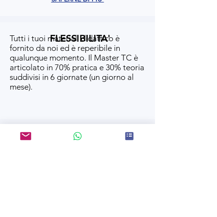
02
FLESSIBILITA'
Tutti i tuoi materiali didattico è
fornito da noi ed è reperibile in
ACCREDITAMENTO
qualunque momento. Il Master TC è
articolato in 70% pratica e 30% teoria
suddivisi in 6 giornate (un giorno al
mese).
03
ACCREDITAMENTO
Il Master in TC è un titolo
universitario riconosciuto dal
dipartimento di stato USA ed è