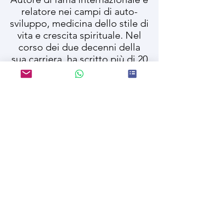
relatore nei campi di auto-
sviluppo, medicina dello stile di
vita e crescita spirituale. Nel
corso dei due decenni della
sua carriera, ha scritto più di 20
libri, tra cui 6 bestseller del
New York Times.
Testimonianze
https://www.distinguersi.acade
my/testimonianze
Join our mailing list for updates
on publications and events
Enter your email here