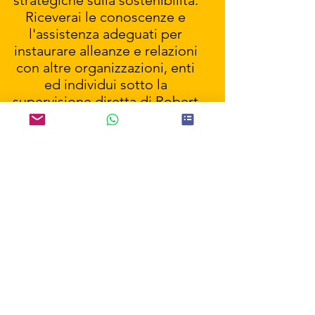
strategiche sulla sostenibilità.
Riceverai le conoscenze e
l'assistenza adeguati per
instaurare alleanze e relazioni
con altre organizzazioni, enti
ed individui sotto la
supervisione diretta di Robert
Jhonson e del suo team.
Per saperne di più
ECCO COSA OTTERRAI